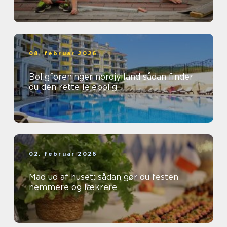
08. februar 2026
Boligforeninger nordjylland sådan finder
du den rette lejebolig
02. februar 2026
Mad ud af huset: sådan gør du festen
nemmere og lækrere