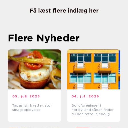
Få læst flere indlæg her
Flere Nyheder
05. juli 2026
04. juli 2026
Tapas: små retter, stor
Boligforeninger i
smagsoplevelse
nordjylland sådan finder
du den rette lejebolig