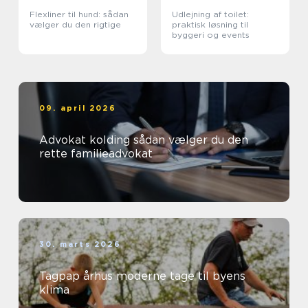
Flexliner til hund: sådan
Udlejning af toilet:
vælger du den rigtige
praktisk løsning til
byggeri og events
09. april 2026
Advokat kolding sådan vælger du den
rette familieadvokat
30. marts 2026
Tagpap århus moderne tage til byens
klima