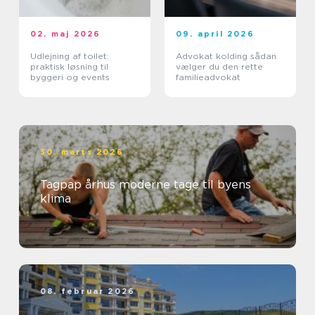
02. maj 2026
09. april 2026
Udlejning af toilet:
Advokat kolding sådan
praktisk løsning til
vælger du den rette
byggeri og events
familieadvokat
30. marts 2026
Tagpap århus moderne tage til byens
klima
08. februar 2026