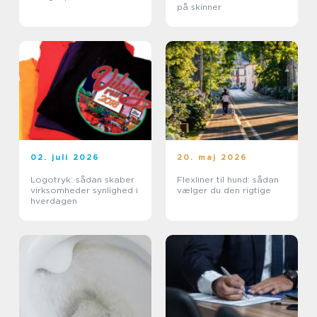
på skinner
02. juli 2026
20. maj 2026
Logotryk: sådan skaber
Flexliner til hund: sådan
virksomheder synlighed i
vælger du den rigtige
hverdagen