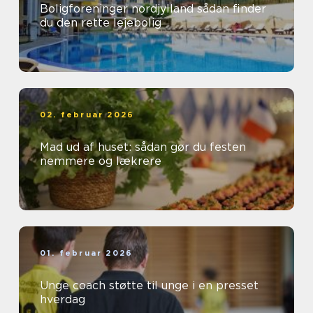
Boligforeninger nordjylland sådan finder
du den rette lejebolig
02. februar 2026
Mad ud af huset: sådan gør du festen
nemmere og lækrere
01. februar 2026
Unge coach støtte til unge i en presset
hverdag