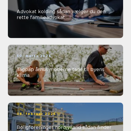
Advokat kolding sådan vælger du den
rette familieadvokat
30. marts 2026
Tagpap århus moderne tage til byens
klima
08. februar 2026
Boligforeninger nordjylland sådan finder