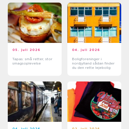
05. juli 2026
04. juli 2026
Tapas: små retter, stor
Boligforeninger i
smagsoplevelse
nordjylland sådan finder
du den rette lejebolig
04. juli 2026
02. juli 2026