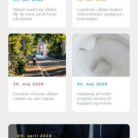
Rejser med tog: sådan
Logotryk: sådan skaber
får du mest ud af turen
virksomheder synlighed i
på skinner
hverdagen
20. maj 2026
02. maj 2026
Flexliner til hund: sådan
Udlejning af toilet:
vælger du den rigtige
praktisk løsning til
byggeri og events
09. april 2026