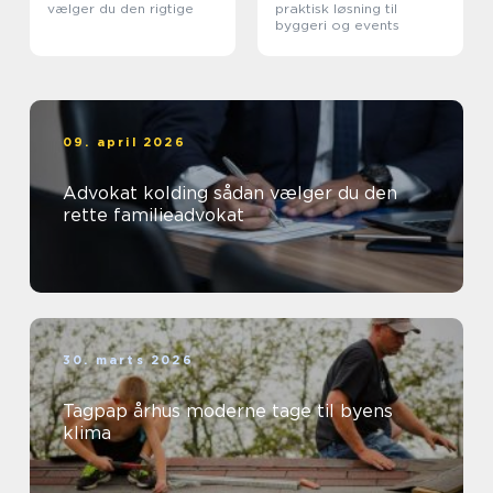
vælger du den rigtige
praktisk løsning til
byggeri og events
09. april 2026
Advokat kolding sådan vælger du den
rette familieadvokat
30. marts 2026
Tagpap århus moderne tage til byens
klima