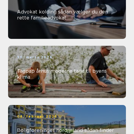
Advokat kolding sådan vælger du den
rette familieadvokat
30. marts 2026
Tagpap århus moderne tage til byens
klima
08. februar 2026
Boligforeninger nordjylland sådan finder