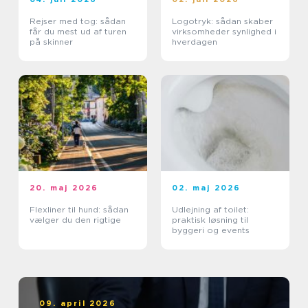
Rejser med tog: sådan
Logotryk: sådan skaber
får du mest ud af turen
virksomheder synlighed i
på skinner
hverdagen
20. maj 2026
02. maj 2026
Flexliner til hund: sådan
Udlejning af toilet:
vælger du den rigtige
praktisk løsning til
byggeri og events
09. april 2026