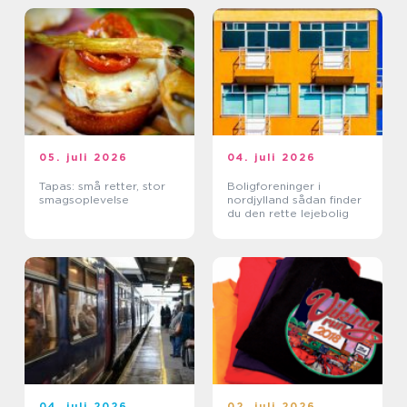
05. juli 2026
04. juli 2026
Tapas: små retter, stor
Boligforeninger i
smagsoplevelse
nordjylland sådan finder
du den rette lejebolig
04. juli 2026
02. juli 2026