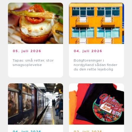
05. juli 2026
04. juli 2026
Tapas: små retter, stor
Boligforeninger i
smagsoplevelse
nordjylland sådan finder
du den rette lejebolig
04. juli 2026
02. juli 2026