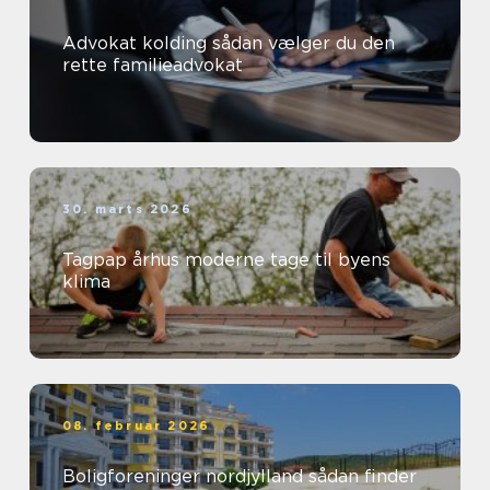
Advokat kolding sådan vælger du den
rette familieadvokat
30. marts 2026
Tagpap århus moderne tage til byens
klima
08. februar 2026
Boligforeninger nordjylland sådan finder