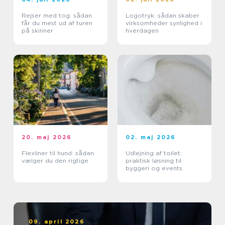
Rejser med tog: sådan
Logotryk: sådan skaber
får du mest ud af turen
virksomheder synlighed i
på skinner
hverdagen
20. maj 2026
02. maj 2026
Flexliner til hund: sådan
Udlejning af toilet:
vælger du den rigtige
praktisk løsning til
byggeri og events
09. april 2026