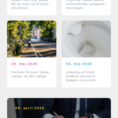
får du mest ud af turen
virksomheder synlighed i
på skinner
hverdagen
20. maj 2026
02. maj 2026
Flexliner til hund: sådan
Udlejning af toilet:
vælger du den rigtige
praktisk løsning til
byggeri og events
09. april 2026