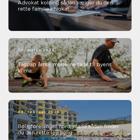
Advokat kolding sådan vælger du den
rette familieadvokat
30. marts 2026
Tagpap århus moderne tage til byens
klima
08. februar 2026
Boligforeninger nordjylland sådan finder
du den rette lejebolig