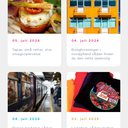
05. juli 2026
04. juli 2026
Tapas: små retter, stor
Boligforeninger i
smagsoplevelse
nordjylland sådan finder
du den rette lejebolig
04. juli 2026
02. juli 2026
Rejser med tog: sådan
Logotryk: sådan skaber