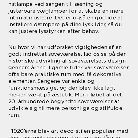
natlampe ved sengen til læsning og
justerbare væglamper for at skabe en mere
intim atmosfære. Det er også en god idé at
installere dæmpere på dine lyskilder, så du
kan justere lysstyrken efter behov.
Nu hvor vi har udforsket vigtigheden af en
godt indrettet soveværelse, lad os se på den
historiske udvikling af soveværelsets design
gennem årene. I gamle tider var soveværelser
ofte bare praktiske rum med få dekorative
elementer. Sengene var enkle og
funktionsmæssige, og der blev ikke lagt
megen vægt på æstetik. Men i løbet af det
20. århundrede begyndte soveværelser at
udvikle sig til mere personlige og stilfulde
rum.
I 1920’erne blev art deco-stilen populær med
dens geometriche mønstre og overdådige