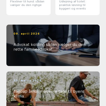
Flexliner til hund: sådan
Udlejning af toilet:
vælger du den rigtige
praktisk løsning til
byggeri og events
09. april 2026
Advokat kolding sådan vælger du den
rette familieadvokat
30. marts 2026
Tagpap århus moderne tage til byens
klima