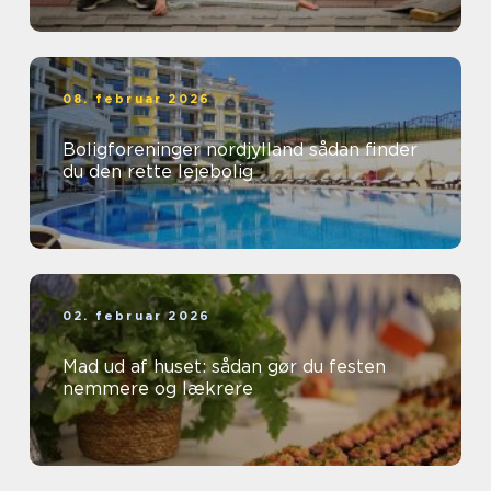
08. februar 2026
Boligforeninger nordjylland sådan finder
du den rette lejebolig
02. februar 2026
Mad ud af huset: sådan gør du festen
nemmere og lækrere