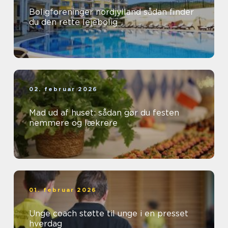
Boligforeninger nordjylland sådan finder
du den rette lejebolig
02. februar 2026
Mad ud af huset: sådan gør du festen
nemmere og lækrere
01. februar 2026
Unge coach støtte til unge i en presset
hverdag