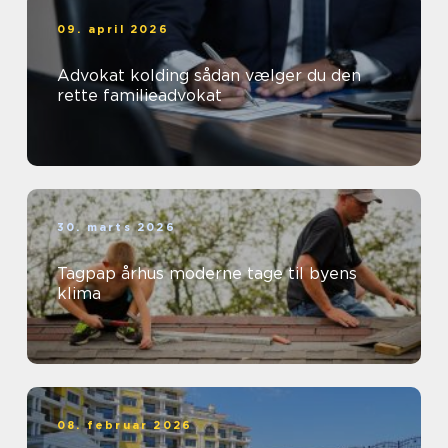
09. april 2026
Advokat kolding sådan vælger du den
rette familieadvokat
30. marts 2026
Tagpap århus moderne tage til byens
klima
08. februar 2026