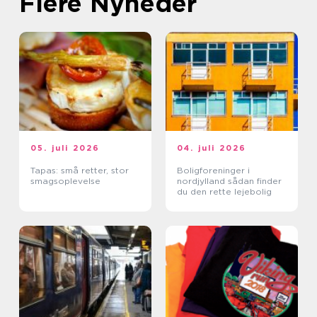
Flere Nyheder
05. juli 2026
04. juli 2026
Tapas: små retter, stor
Boligforeninger i
smagsoplevelse
nordjylland sådan finder
du den rette lejebolig