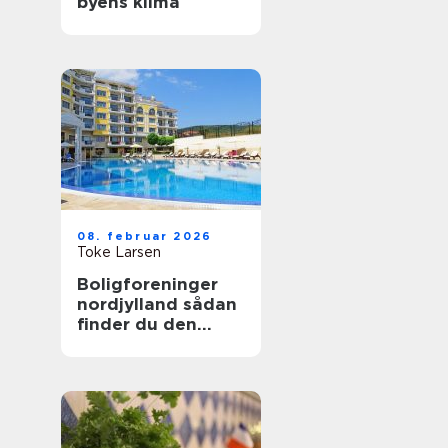
byens klima
08. februar 2026
Toke Larsen
Boligforeninger
nordjylland sådan
finder du den
rette lejebolig