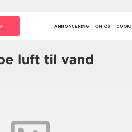
k
ANNONCERING
OM OS
COOKI
 luft til vand