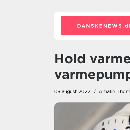
DANSKENEWS.
d
Hold varmen til vinter med en
varmepumpe
08 august 2022
Amalie Thom