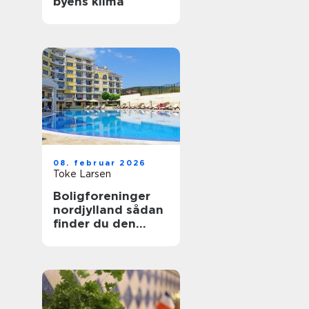
byens klima
08. februar 2026
Toke Larsen
Boligforeninger
nordjylland sådan
finder du den
rette lejebolig