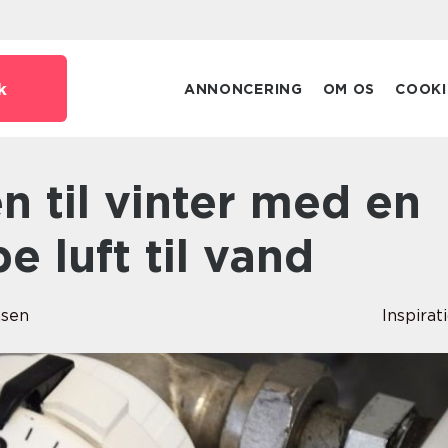
k
ANNONCERING
OM OS
COOKI
 luft til vand
sen
Inspirat