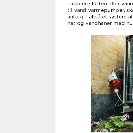
cirkulere luften eller va
til vand varmepumper, ska
anlæg – altså et system a
net og vandhaner med hu