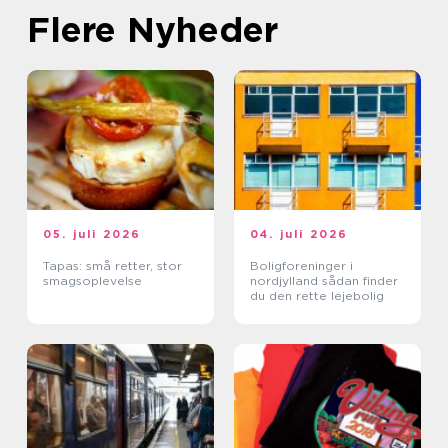
Flere Nyheder
05. juli 2026
04. juli 2026
Tapas: små retter, stor
Boligforeninger i
smagsoplevelse
nordjylland sådan finder
du den rette lejebolig