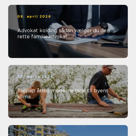
09. april 2026
Advokat kolding sådan vælger du den
rette familieadvokat
30. marts 2026
Tagpap århus moderne tage til byens
klima