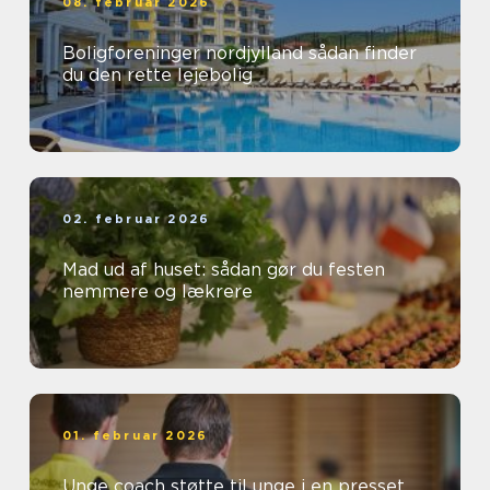
08. februar 2026
Boligforeninger nordjylland sådan finder
du den rette lejebolig
02. februar 2026
Mad ud af huset: sådan gør du festen
nemmere og lækrere
01. februar 2026
Unge coach støtte til unge i en presset