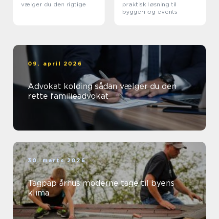
vælger du den rigtige
praktisk løsning til
byggeri og events
09. april 2026
Advokat kolding sådan vælger du den
rette familieadvokat
30. marts 2026
Tagpap århus moderne tage til byens
klima