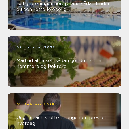
Boligforeninger nordjylland sådan finder
du den rette lejebolig
02. februar 2026
Mad ud af huset: sådan gør du festen
nemmere og lækrere
01. februar 2026
Unge coach støtte til unge i en presset
hverdag