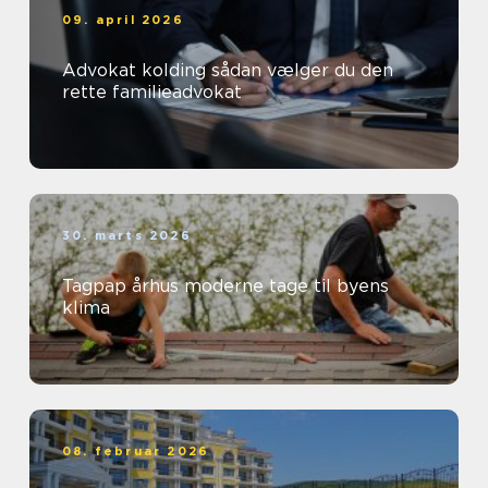
09. april 2026
Advokat kolding sådan vælger du den
rette familieadvokat
30. marts 2026
Tagpap århus moderne tage til byens
klima
08. februar 2026