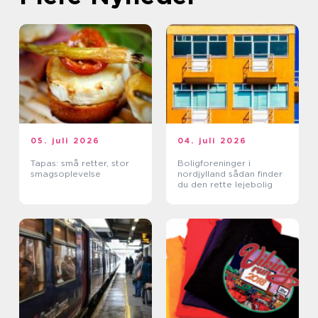
05. juli 2026
04. juli 2026
Tapas: små retter, stor
Boligforeninger i
smagsoplevelse
nordjylland sådan finder
du den rette lejebolig