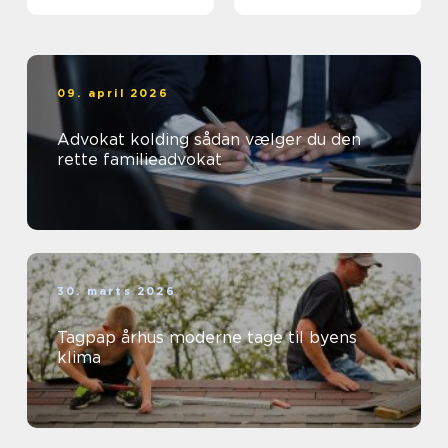
09. april 2026
Advokat kolding sådan vælger du den
rette familieadvokat
30. marts 2026
Tagpap århus moderne tage til byens
klima