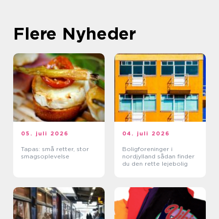
Flere Nyheder
05. juli 2026
04. juli 2026
Tapas: små retter, stor
Boligforeninger i
smagsoplevelse
nordjylland sådan finder
du den rette lejebolig