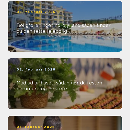
08. februar 2026
Boligforeninger nordjylland sådan finder
du den rette lejebolig
02. februar 2026
Mad ud af huset: sådan gør du festen
nemmere og lækrere
01. februar 2026