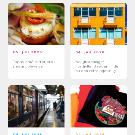
05. juli 2026
04. juli 2026
Tapas: små retter, stor
Boligforeninger i
smagsoplevelse
nordjylland sådan finder
du den rette lejebolig
04. juli 2026
02. juli 2026