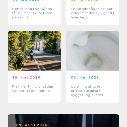
Rejser med tog: sådan
Logotryk: sådan skaber
får du mest ud af turen
virksomheder synlighed i
på skinner
hverdagen
20. maj 2026
02. maj 2026
Flexliner til hund: sådan
Udlejning af toilet:
vælger du den rigtige
praktisk løsning til
byggeri og events
09. april 2026