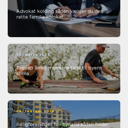
Advokat kolding sådan vælger du den
rette familieadvokat
30. marts 2026
Tagpap århus moderne tage til byens
klima
08. februar 2026
Boligforeninger nordjylland sådan finder