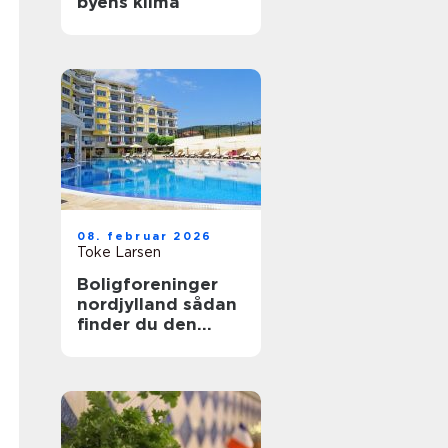
byens klima
08. februar 2026
Toke Larsen
Boligforeninger
nordjylland sådan
finder du den
rette lejebolig