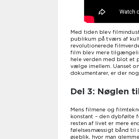
Med tiden blev filmindust
publikum på tværs af kul
revolutionerede filmverde
film blev mere tilgængeli
hele verden med blot et p
vælge imellem. Uanset om 
dokumentarer, er der nog
Del 3: Nøglen t
Mens filmene og filmtekno
konstant – den dybfølte f
resten af livet er mere en
følelsesmæssigt bånd til 
øjeblik, hvor man glemmer