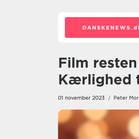
DANSKENEWS.
d
Film resten af livet: En Livslang
Kærlighed t
01 november 2023
Peter Mor