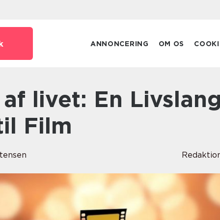
k
ANNONCERING
OM OS
COOKI
il Film
tensen
Redaktio