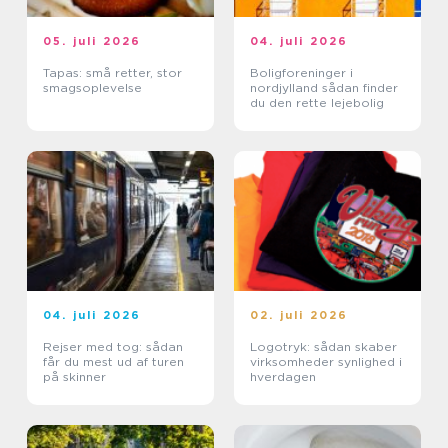
05. juli 2026
04. juli 2026
Tapas: små retter, stor
Boligforeninger i
smagsoplevelse
nordjylland sådan finder
du den rette lejebolig
04. juli 2026
02. juli 2026
Rejser med tog: sådan
Logotryk: sådan skaber
får du mest ud af turen
virksomheder synlighed i
på skinner
hverdagen