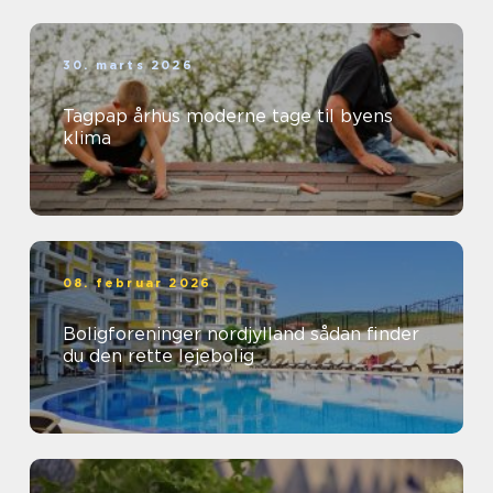
30. marts 2026
Tagpap århus moderne tage til byens
klima
08. februar 2026
Boligforeninger nordjylland sådan finder
du den rette lejebolig