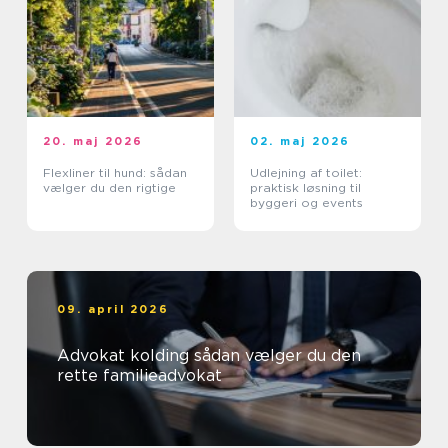
20. maj 2026
02. maj 2026
Flexliner til hund: sådan
Udlejning af toilet:
vælger du den rigtige
praktisk løsning til
byggeri og events
09. april 2026
Advokat kolding sådan vælger du den
rette familieadvokat