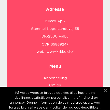
Adresse
web:
www.klikko.dk/
Menu
Annoncering
Om os
Cookies
På vores website bruges cookies til at huske dine
indstillinger, statistik og personalisering af indhold og
Kontakt os
annoncer. Denne information deles med tredjepart. Ved
Sitemap
fortsat brug af websiden godkender du cookiepolitikken.