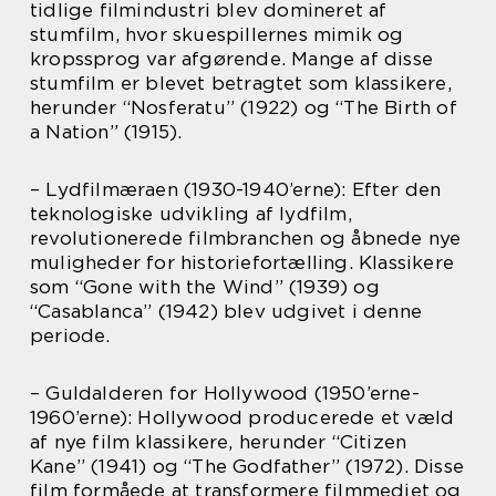
tidlige filmindustri blev domineret af
stumfilm, hvor skuespillernes mimik og
kropssprog var afgørende. Mange af disse
stumfilm er blevet betragtet som klassikere,
herunder “Nosferatu” (1922) og “The Birth of
a Nation” (1915).
– Lydfilmæraen (1930-1940’erne): Efter den
teknologiske udvikling af lydfilm,
revolutionerede filmbranchen og åbnede nye
muligheder for historiefortælling. Klassikere
som “Gone with the Wind” (1939) og
“Casablanca” (1942) blev udgivet i denne
periode.
– Guldalderen for Hollywood (1950’erne-
1960’erne): Hollywood producerede et væld
af nye film klassikere, herunder “Citizen
Kane” (1941) og “The Godfather” (1972). Disse
film formåede at transformere filmmediet og