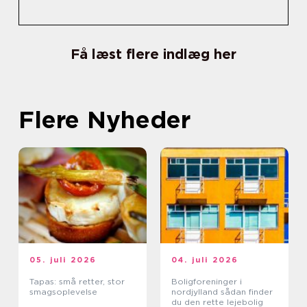
Få læst flere indlæg her
Flere Nyheder
05. juli 2026
04. juli 2026
Tapas: små retter, stor
Boligforeninger i
smagsoplevelse
nordjylland sådan finder
du den rette lejebolig