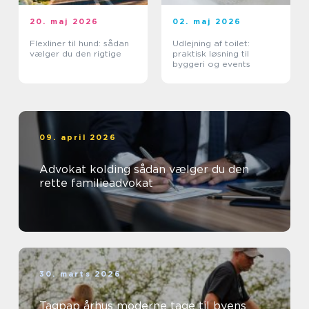
20. maj 2026
02. maj 2026
Flexliner til hund: sådan
Udlejning af toilet:
vælger du den rigtige
praktisk løsning til
byggeri og events
09. april 2026
Advokat kolding sådan vælger du den
rette familieadvokat
30. marts 2026
Tagpap århus moderne tage til byens