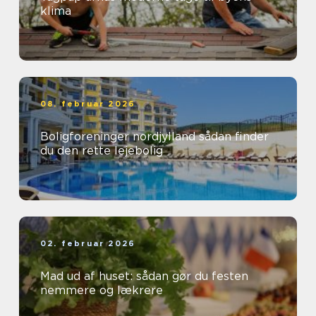
klima
08. februar 2026
Boligforeninger nordjylland sådan finder
du den rette lejebolig
02. februar 2026
Mad ud af huset: sådan gør du festen
nemmere og lækrere