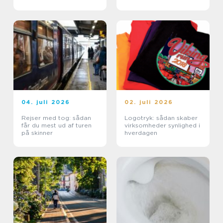
04. juli 2026
02. juli 2026
Rejser med tog: sådan
Logotryk: sådan skaber
får du mest ud af turen
virksomheder synlighed i
på skinner
hverdagen