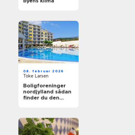
byens klima
08. februar 2026
Toke Larsen
Boligforeninger
nordjylland sådan
finder du den
rette lejebolig