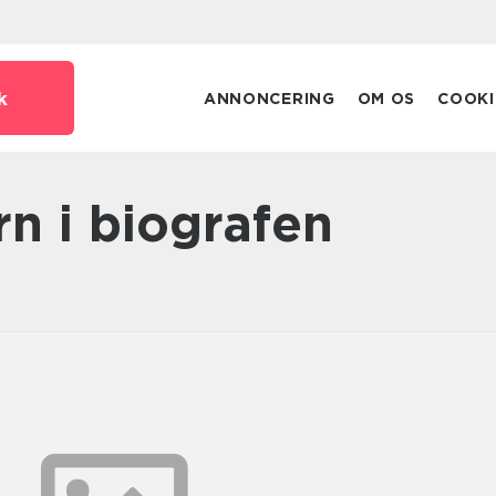
k
ANNONCERING
OM OS
COOKI
ørn i biografen