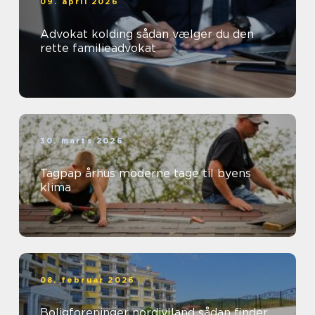
09. april 2026
Advokat kolding sådan vælger du den
rette familieadvokat
30. marts 2026
Tagpap århus moderne tage til byens
klima
08. februar 2026
Boligforeninger nordjylland sådan finder