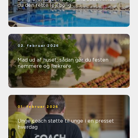
du den rette lejebolig
02. februar 2026
Mad ud af huset: sådan gør du festen
nemmere og lækrere
01. februar 2026
Unge coach støtte til unge i en presset
hverdag