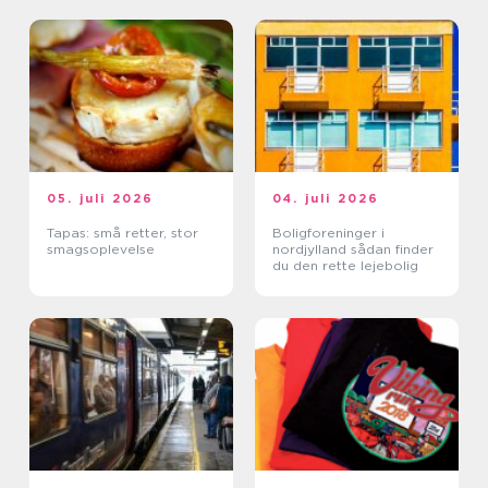
05. juli 2026
04. juli 2026
Tapas: små retter, stor
Boligforeninger i
smagsoplevelse
nordjylland sådan finder
du den rette lejebolig