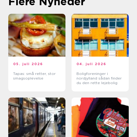
Flere Nyheder
05. juli 2026
04. juli 2026
Tapas: små retter, stor
Boligforeninger i
smagsoplevelse
nordjylland sådan finder
du den rette lejebolig