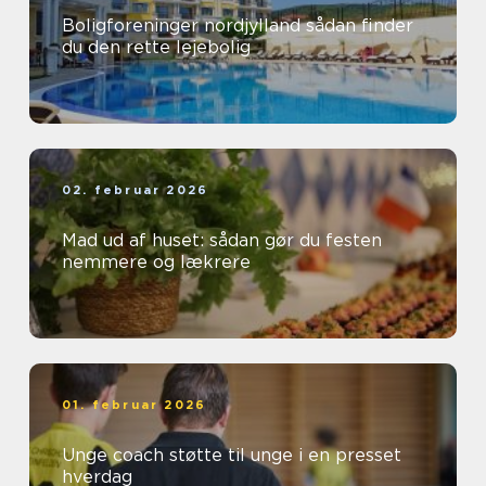
Boligforeninger nordjylland sådan finder
du den rette lejebolig
02. februar 2026
Mad ud af huset: sådan gør du festen
nemmere og lækrere
01. februar 2026
Unge coach støtte til unge i en presset
hverdag