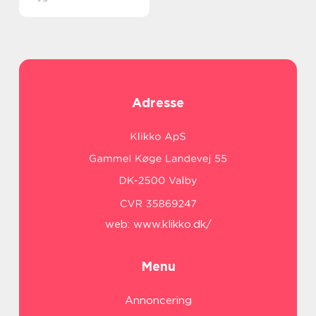
Adresse
web:
www.klikko.dk/
Menu
Annoncering