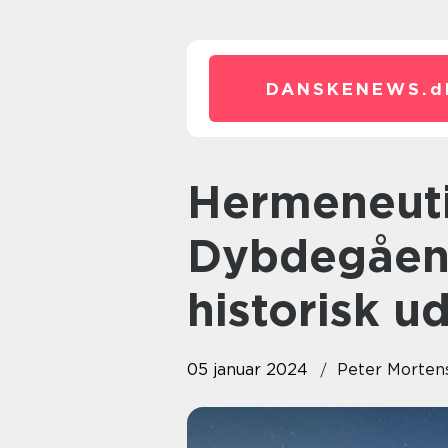
DANSKENEWS.
d
Hermeneutisk Spiral:
Dybdegåend
historisk u
05 januar 2024
Peter Morten