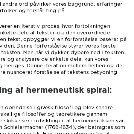
d andre ord påvirker vores baggrund, erfaringer
tolker og forstår ting på.
verer en iterativ proces, hvor fortolkningen
kelte dele af teksten og den overordnede
en tekst, opbygger vi en forforståelse baseret på
viden. Denne forforståelse styrer vores første
 teksten. Men når vi dykker dybere ned i teksten
re og analysere de enkelte dele, kan vores
g beriges. Denne iteration mellem helhed og del
e nuanceret forståelse af tekstens betydning.
ling af hermeneutisk spiral:
in oprindelse i græsk filosofi og blev senere
orskellige filosoffer og teoretikere gennem
le skikkelser i udviklingen af hermeneutikken var
ch Schleiermacher (1768-1834), der betragtes som
e hermeneutik. Han argumenterede for, at