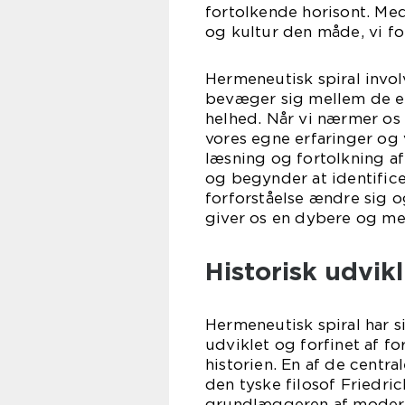
fortolkende horisont. Me
og kultur den måde, vi for
Hermeneutisk spiral invol
bevæger sig mellem de en
helhed. Når vi nærmer os 
vores egne erfaringer og 
læsning og fortolkning af
og begynder at identifice
forforståelse ændre sig o
giver os en dybere og mer
Historisk udvik
Hermeneutisk spiral har s
udviklet og forfinet af f
historien. En af de centra
den tyske filosof Friedri
grundlæggeren af modern