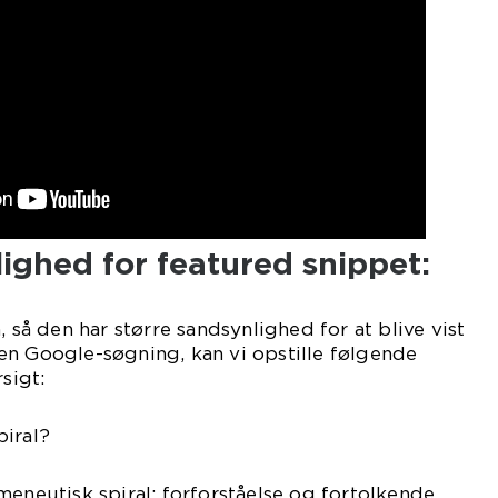
ighed for featured snippet:
, så den har større sandsynlighed for at blive vist
en Google-søgning, kan vi opstille følgende
sigt:
piral?
meneutisk spiral: forforståelse og fortolkende