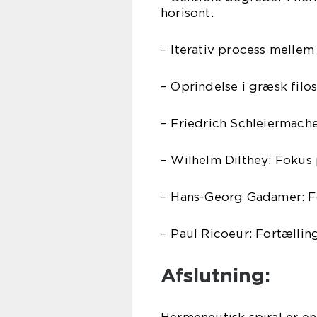
horisont.
– Iterativ process mellem
– Oprindelse i græsk filos
– Friedrich Schleiermac
– Wilhelm Dilthey: Fokus
– Hans-Georg Gadamer: Fo
– Paul Ricoeur: Fortælling
Afslutning:
Hermeneutisk spiral er en