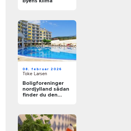
byens klima
08. februar 2026
Toke Larsen
Boligforeninger
nordjylland sådan
finder du den
rette lejebolig