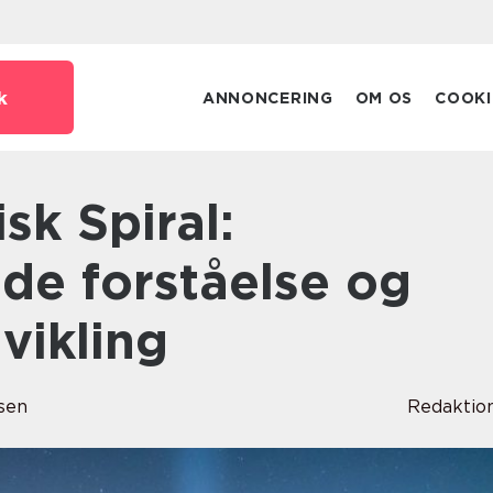
k
ANNONCERING
OM OS
COOKI
e forståelse og
dvikling
sen
Redaktio