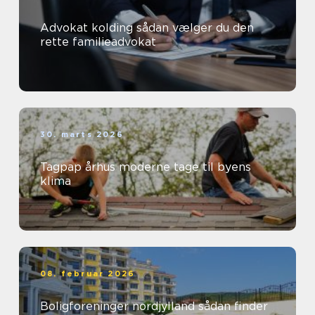
Advokat kolding sådan vælger du den
rette familieadvokat
30. marts 2026
Tagpap århus moderne tage til byens
klima
08. februar 2026
Boligforeninger nordjylland sådan finder