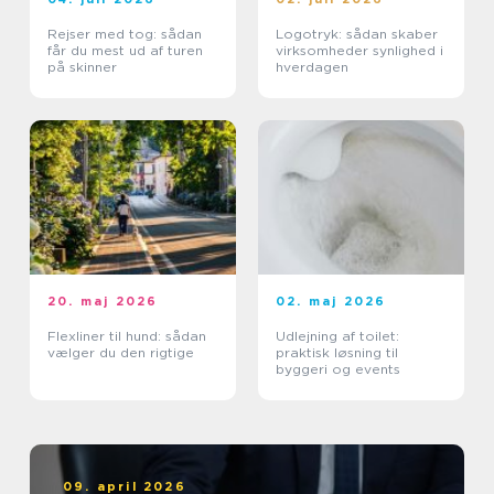
Rejser med tog: sådan
Logotryk: sådan skaber
får du mest ud af turen
virksomheder synlighed i
på skinner
hverdagen
20. maj 2026
02. maj 2026
Flexliner til hund: sådan
Udlejning af toilet:
vælger du den rigtige
praktisk løsning til
byggeri og events
09. april 2026