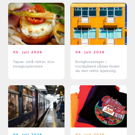
05. juli 2026
04. juli 2026
Tapas: små retter, stor
Boligforeninger i
smagsoplevelse
nordjylland sådan finder
du den rette lejebolig
04. juli 2026
02. juli 2026